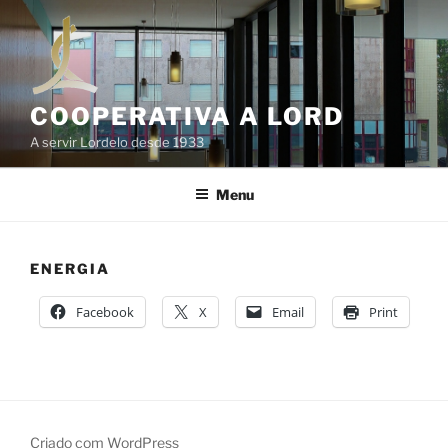
Saltar
para
o
conteúdo
COOPERATIVA A LORD
A servir Lordelo desde 1933
Menu
ENERGIA
Facebook
X
Email
Print
Criado com WordPress